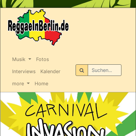
Musik
Fotos
Suchen
Interviews
Kalender
more
Home