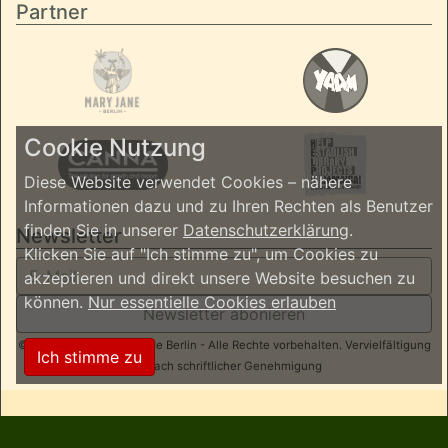
Partner
Cookie Nutzung
Diese Website verwendet Cookies – nähere
Informationen dazu und zu Ihren Rechten als Benutzer
finden Sie in unserer
Datenschutzerklärung
.
Newsletter
Klicken Sie auf "Ich stimme zu", um Cookies zu
akzeptieren und direkt unsere Website besuchen zu
können.
Nur essentielle Cookies erlauben
Newsletter abonieren
© 2026 ReggaeInBerlin.de Berlin - Alle Rechte vorbehalten. Vervielfältigung
Ich stimme zu
nur nach schriftlicher Genehmigung