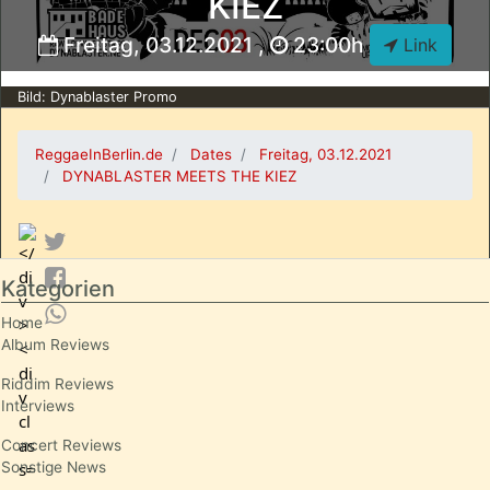
KIEZ
i
J
i
v
L
K
Freitag, 03.12.2021 ,
23:00h
Link
e
o
a
s
u
r
Bild: Dynablaster Promo
t
L
n
r
a
e
ReggaeInBerlin.de
Dates
Freitag, 03.12.2021
e
r
v
DYNABLASTER MEETS THE KIEZ
a
g
a
m
e
l
Kategorien
Home
Album Reviews
Riddim Reviews
Interviews
Concert Reviews
Sonstige News