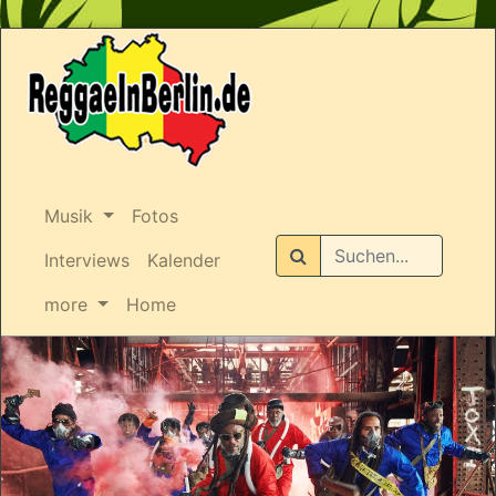
Musik
Fotos
Suchen
Interviews
Kalender
more
Home