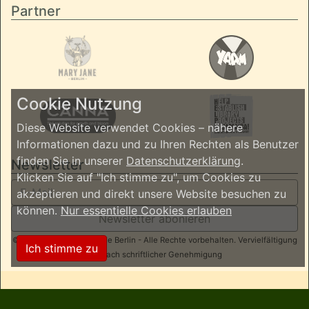
Partner
Cookie Nutzung
Diese Website verwendet Cookies – nähere
Informationen dazu und zu Ihren Rechten als Benutzer
finden Sie in unserer
Datenschutzerklärung
.
Newsletter
Klicken Sie auf "Ich stimme zu", um Cookies zu
akzeptieren und direkt unsere Website besuchen zu
können.
Nur essentielle Cookies erlauben
Newsletter abonieren
© 2026 ReggaeInBerlin.de Berlin - Alle Rechte vorbehalten. Vervielfältigung
Ich stimme zu
nur nach schriftlicher Genehmigung