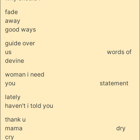
fade
away
good ways
guide over
us
words of
devine
woman i need
you
statement
lately
haven't i told you
thank u
mama
dry
cry