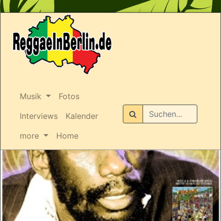
Musik
Fotos
Suchen
Interviews
Kalender
more
Home