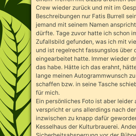
Crew wieder zurück und mit im Gesp
Beschreibungen nur Fatis Burrell sein
jemand mit seinem Namen anspricht, 
dürfte. Tage zuvor hatte ich schon im
Zufallsbild gefunden, was ich mit vi
und ist regelrecht fassungslos über
eingearbeitet hatte. Immer wieder d
das habe. Hätte ich das erahnt, hätt
lange meinen Autogrammwunsch zu er
schaffen bzw. in seine Tasche schieb
für mich.
Ein persönliches Foto ist aber leider 
verspricht er uns allerdings nach de
inzwischen zu knapp dafür geworden 
Kesselhaus der Kulturbrauerei. Ande
Sicherheitsabsperrung vor der Bühne