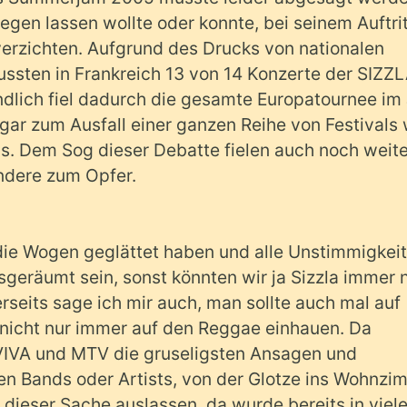
legen lassen wollte oder konnte, bei seinem Auftrit
erzichten. Aufgrund des Drucks von nationalen
sten in Frankreich 13 von 14 Konzerte der SIZZ
dlich fiel dadurch die gesamte Europatournee im
ar zum Ausfall einer ganzen Reihe von Festivals 
s. Dem Sog dieser Debatte fielen auch noch weit
ndere zum Opfer.
 die Wogen geglättet haben und alle Unstimmigkei
geräumt sein, sonst könnten wir ja Sizzla immer 
rseits sage ich mir auch, man sollte auch mal auf
nicht nur immer auf den Reggae einhauen. Da
VIVA und MTV die gruseligsten Ansagen und
n Bands oder Artists, von der Glotze ins Wohnzi
 dieser Sache auslassen, da wurde bereits in viel