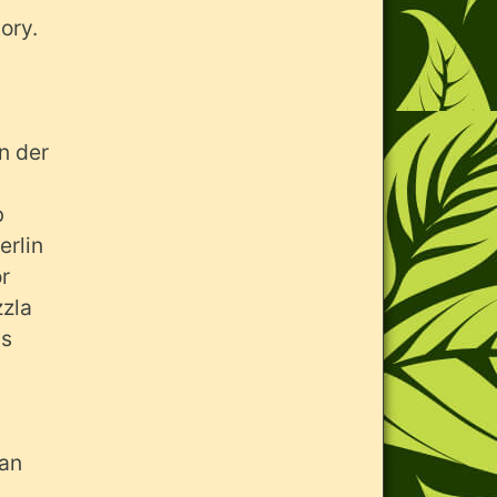
ory.
rn der
b
erlin
or
zzla
as
 an