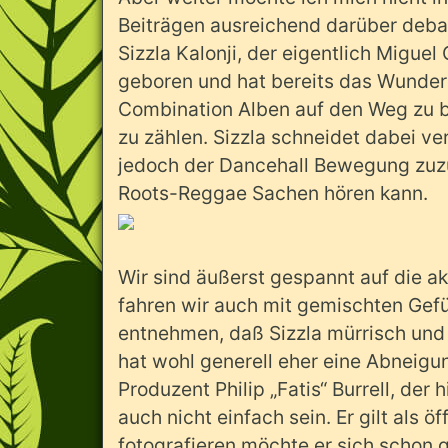
Beiträgen ausreichend darüber debat
Sizzla Kalonji, der eigentlich Miguel
geboren und hat bereits das Wunder 
Combination Alben auf den Weg zu br
zu zählen. Sizzla schneidet dabei v
jedoch der Dancehall Bewegung zuzu
Roots-Reggae Sachen hören kann.
Wir sind äußerst gespannt auf die a
fahren wir auch mit gemischten Gefü
entnehmen, daß Sizzla mürrisch und a
hat wohl generell eher eine Abneigu
Produzent Philip „Fatis“ Burrell, der 
auch nicht einfach sein. Er gilt als 
fotografieren möchte er sich schon g