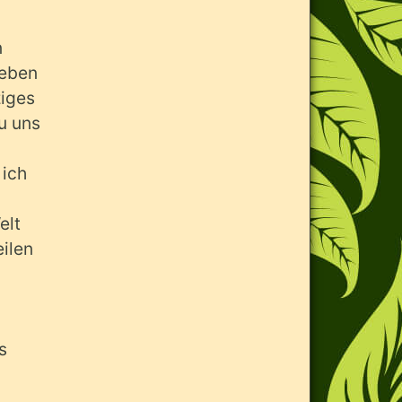
n
geben
ziges
u uns
 ich
elt
eilen
s