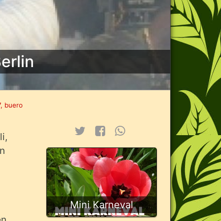
erlin
, buero
i,
en
Mini Karneval
n,