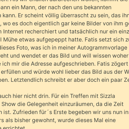
ann ein Mann, der nach den uns bekannten
 kann. Er scheint völlig überrascht zu sein, das ih
wo es doch eigentlich gar keine Bilder von ihm 
 Internet recherchiert und tatsächlich nur ein ein
el Mühe etwas aufgepeppt hatte. Fatis setzt sich z
 dieses Foto, was ich in meiner Autogrammvorlage
reht und wendet er das Bild und will wissen woher
e ich mir die Adresse aufgeschrieben. Fatis zögert
füllen und würde wohl lieber das Bild aus der W
en. Letztendlich schreibt er aber doch ein paar Z
auch hier nicht drin. Für ein Treffen mit Sizzla
r Show die Gelegenheit einzuräumen, da die Zeit
ist. Zufrieden für´s Erste begeben wir uns nun in
rs als bisher gewohnt, wurde dieses Mal eine
 errichtet.