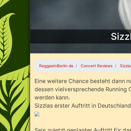
Sizz
ReggaeInBerlin.de
Concert Reviews
Sizzl
Eine weitere Chance besteht dann n
dessen vielversprechende Running 
werden kann.
Sizzlas erster Auftritt in Deutschl
Sein zuletzt geplanter Auftritt für