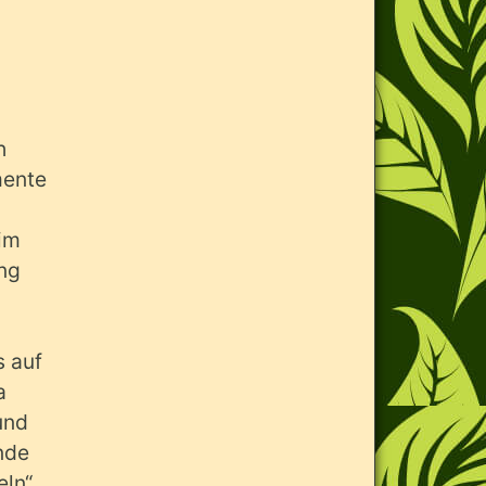
h
mente
dim
ng
s auf
a
und
nde
eln“