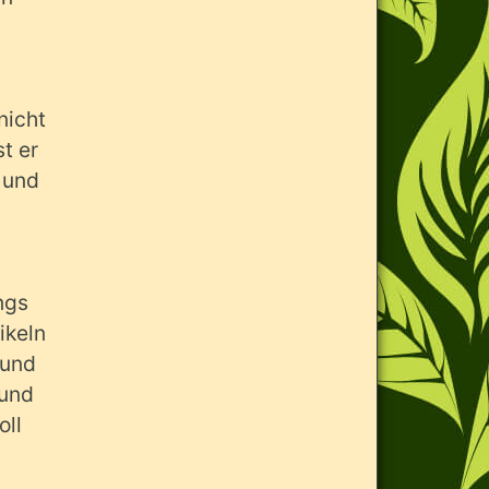
nicht
t er
 und
ngs
ikeln
 und
 und
oll