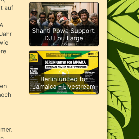
t auf
LA
Shanti Powa Support:
 Jahr
DJ Lou Large
wie
ere
Berlin united for
ten
Jamaica - Livestream
noch
mmer.
en