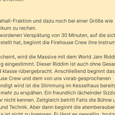
ehall-Fraktion und dazu noch bei einer Größe wie
likum zu rechen.
ewordenen Verspätung von 30 Minuten, auf die sic
tellt hat, beginnt die Firehouse Crew ihre Instru
n scheint, wird die Massive mit dem World Jam Rid
g eingestimmt. Dieser Riddim ist auch ohne Gesa
d klasse rübergebracht. Anschließend beginnt das
ouse Crew und dem von uns vorab gesprochenen
ündigt wird ist die Stimmung im Kesselhaus bereit
mehr zu erspähen. Ein freundlich lächelnder Sizzl
ar nicht kennen. Zeitgleich betritt Fatis die Bühne 
 und Technik. Aber dann beginnt die atemberaube
 ist nicht zu bremsen. Er lässt es gewaltig „brutz