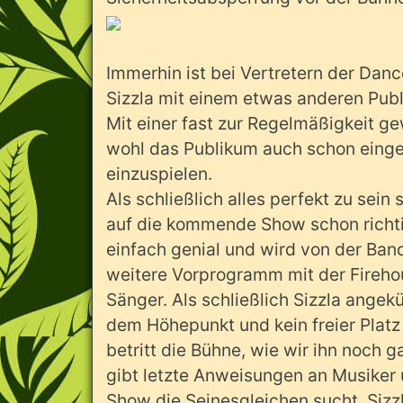
Immerhin ist bei Vertretern der Danc
Sizzla mit einem etwas anderen Pub
Mit einer fast zur Regelmäßigkeit g
wohl das Publikum auch schon einges
einzuspielen.
Als schließlich alles perfekt zu sei
auf die kommende Show schon richti
einfach genial und wird von der Ban
weitere Vorprogramm mit der Fireh
Sänger. Als schließlich Sizzla angek
dem Höhepunkt und kein freier Platz 
betritt die Bühne, wie wir ihn noch g
gibt letzte Anweisungen an Musiker
Show die Seinesgleichen sucht. Sizzla