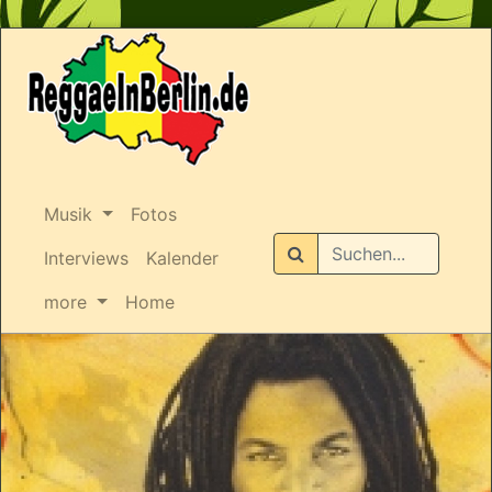
Musik
Fotos
Suchen
Interviews
Kalender
more
Home