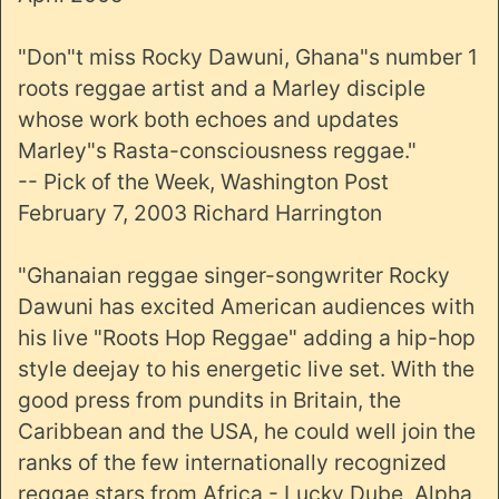
"Don"t miss Rocky Dawuni, Ghana"s number 1
roots reggae artist and a Marley disciple
whose work both echoes and updates
Marley"s Rasta-consciousness reggae."
-- Pick of the Week, Washington Post
February 7, 2003 Richard Harrington
"Ghanaian reggae singer-songwriter Rocky
Dawuni has excited American audiences with
his live "Roots Hop Reggae" adding a hip-hop
style deejay to his energetic live set. With the
good press from pundits in Britain, the
Caribbean and the USA, he could well join the
ranks of the few internationally recognized
reggae stars from Africa - Lucky Dube, Alpha