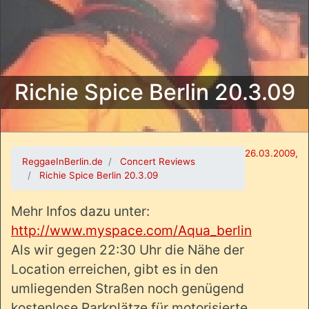
Richie Spice Berlin 20.3.09
26.03.2009,
ReggaeInBerlin.de
Concert Reviews
Richie Spice Berlin 20.3.09
Mehr Infos dazu unter:
http://www.myspace.com/Aqua_berlin
Als wir gegen 22:30 Uhr die Nähe der
Location erreichen, gibt es in den
umliegenden Straßen noch genügend
kostenlose Parkplätze für motorisierte