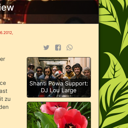
iew
6.2012,
er
nce
Shanti Powa Support:
DJ Lou Large
ast
t zu
 den