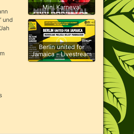
Mini Karneval
ann
” und
“Jah
Berlin united for
em
Jamaica - Livestream
s