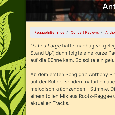
An
ReggaeInBerlin.de
Concert Reviews
Antho
DJ Lou Large
hatte mächtig vorgeleg
Stand Up”, dann folgte eine kurze P
auf die Bühne kam. So sollte ein ge
Ab dem ersten Song gab Anthony B al
auf der Bühne, sondern natürlich au
melodisch krächzenden - Stimme. Di
einem tollen Mix aus Roots-Reggae u
aktuellen Tracks.