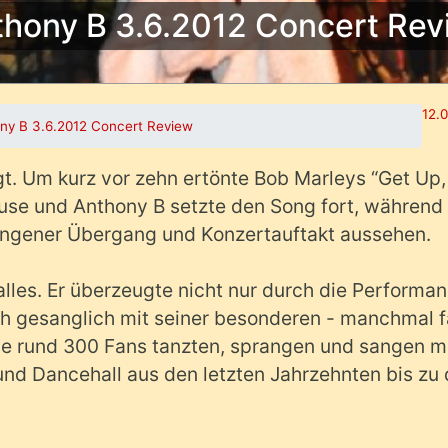
thony B 3.6.2012 Concert Rev
12.0
ny B 3.6.2012 Concert Review
t. Um kurz vor zehn ertönte Bob Marleys “Get Up,
ause und Anthony B setzte den Song fort, während 
lungener Übergang und Konzertauftakt aussehen.
les. Er überzeugte nicht nur durch die Performa
ch gesanglich mit seiner besonderen - manchmal f
e rund 300 Fans tanzten, sprangen und sangen mi
nd Dancehall aus den letzten Jahrzehnten bis zu