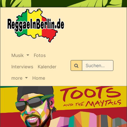
Musik
Fotos
Suchen
Interviews
Kalender
more
Home