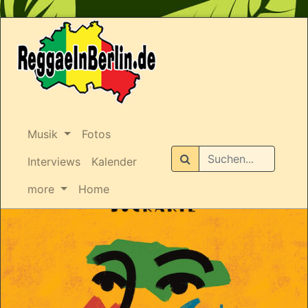
Musik
Fotos
Suchen
Interviews
Kalender
more
Home