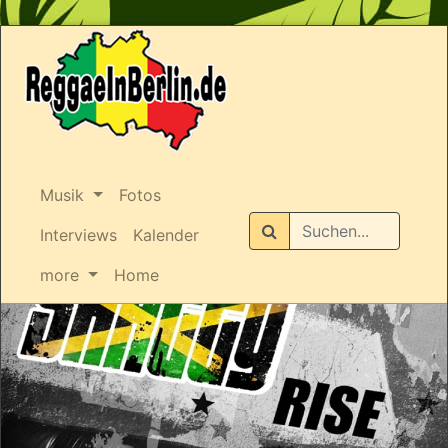
Musik
Fotos
Suchen
Interviews
Kalender
more
Home