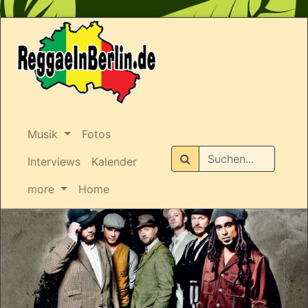
Musik
Fotos
Suchen
Interviews
Kalender
more
Home