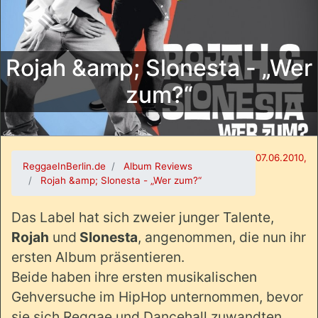
Rojah &amp; Slonesta - „Wer
zum?“
07.06.2010,
ReggaeInBerlin.de
Album Reviews
Rojah &amp; Slonesta - „Wer zum?“
Das Label hat sich zweier junger Talente,
Rojah
und
Slonesta
, angenommen, die nun ihr
ersten Album präsentieren.
Beide haben ihre ersten musikalischen
Gehversuche im HipHop unternommen, bevor
sie sich Reggae und Dancehall zuwandten.