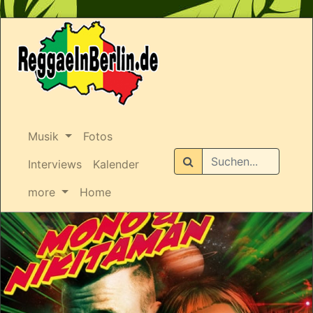
Musik
Fotos
Suchen
Interviews
Kalender
more
Home