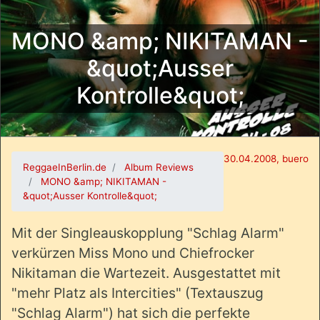
MONO &amp; NIKITAMAN -
&quot;Ausser
Kontrolle&quot;
30.04.2008, buero
ReggaeInBerlin.de
Album Reviews
MONO &amp; NIKITAMAN -
&quot;Ausser Kontrolle&quot;
Mit der Singleauskopplung "Schlag Alarm"
verkürzen Miss Mono und Chiefrocker
Nikitaman die Wartezeit. Ausgestattet mit
"mehr Platz als Intercities" (Textauszug
"Schlag Alarm") hat sich die perfekte