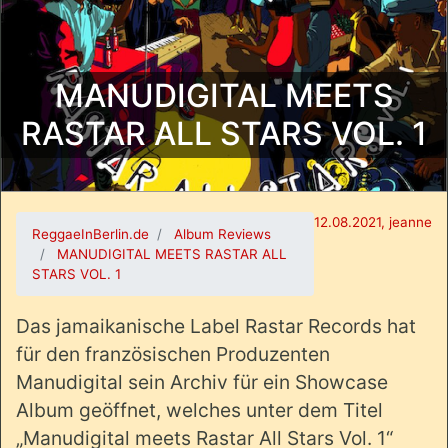
MANUDIGITAL MEETS
RASTAR ALL STARS VOL. 1
12.08.2021, jeanne
ReggaeInBerlin.de
Album Reviews
MANUDIGITAL MEETS RASTAR ALL
STARS VOL. 1
Das jamaikanische Label Rastar Records hat
für den französischen Produzenten
Manudigital sein Archiv für ein Showcase
Album geöffnet, welches unter dem Titel
„Manudigital meets Rastar All Stars Vol. 1“