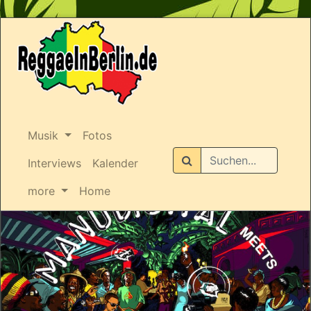
Musik
Fotos
Suchen
Interviews
Kalender
more
Home