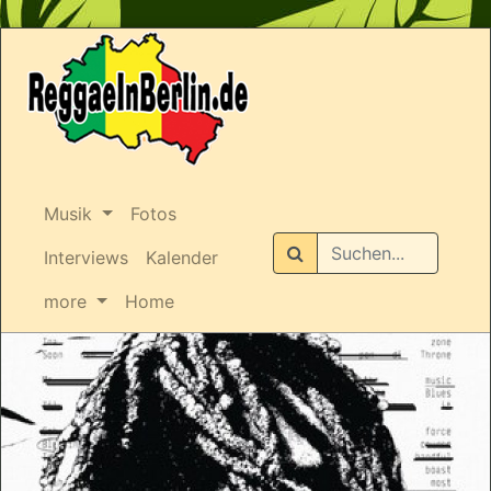
Musik
Fotos
Suchen
Interviews
Kalender
more
Home