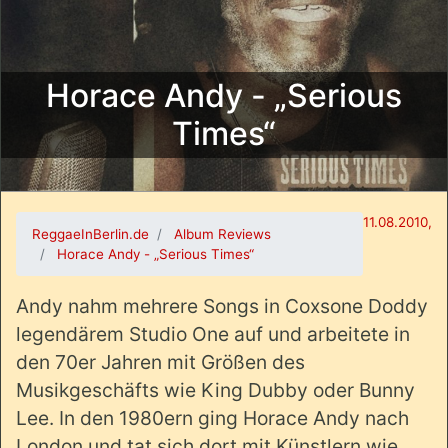
Horace Andy - „Serious
Times“
11.08.2010,
ReggaeInBerlin.de
Album Reviews
Horace Andy - „Serious Times“
Andy nahm mehrere Songs in Coxsone Doddy
legendärem Studio One auf und arbeitete in
den 70er Jahren mit Größen des
Musikgeschäfts wie King Dubby oder Bunny
Lee. In den 1980ern ging Horace Andy nach
London und tat sich dort mit Künstlern wie