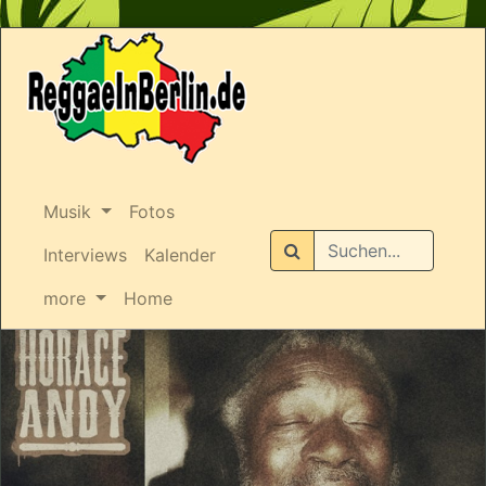
Musik
Fotos
Suchen
Interviews
Kalender
more
Home