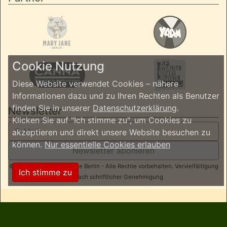
Cookie Nutzung
Diese Website verwendet Cookies – nähere
Informationen dazu und zu Ihren Rechten als Benutzer
finden Sie in unserer
Datenschutzerklärung
.
Newsletter
Klicken Sie auf "Ich stimme zu", um Cookies zu
akzeptieren und direkt unsere Website besuchen zu
können.
Nur essentielle Cookies erlauben
Newsletter abonieren
© 2026 ReggaeInBerlin.de Berlin - Alle Rechte vorbehalten. Vervielfältigung
Ich stimme zu
nur nach schriftlicher Genehmigung