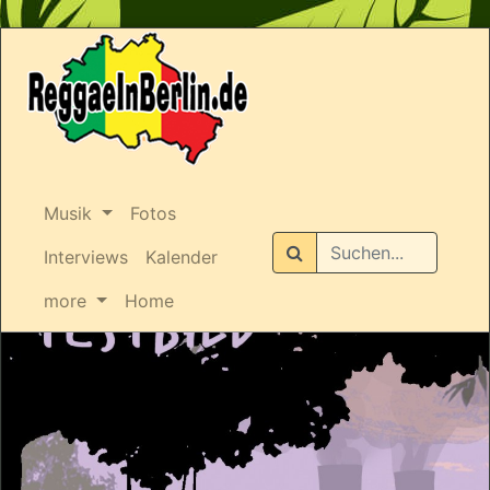
Musik
Fotos
Suchen
Interviews
Kalender
more
Home