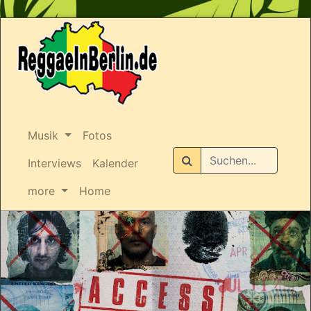
Musik
Fotos
Suchen
Interviews
Kalender
more
Home