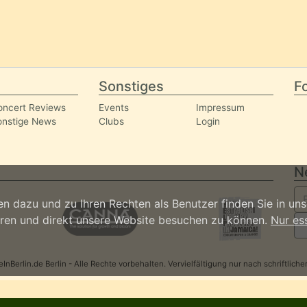
Sonstiges
Fo
oncert Reviews
Events
Impressum
onstige News
Clubs
Login
N
n dazu und zu Ihren Rechten als Benutzer finden Sie in un
ieren und direkt unsere Website besuchen zu können.
Nur es
nBerlin.de Berlin - Alle Rechte vorbehalten. Vervielfältigung nur nach schriftlic