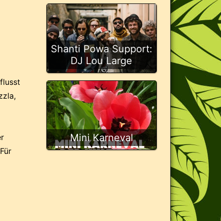
Shanti Powa Support:
DJ Lou Large
flusst
zla,
Mini Karneval
r
Für