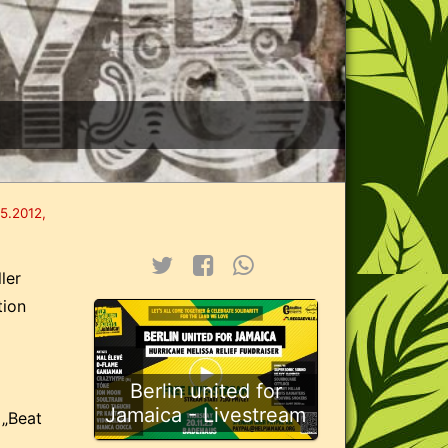
5.2012,
ler
tion
Berlin united for
Jamaica - Livestream
 „Beat