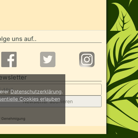
lge uns auf..
ewsletter
serer
Datenschutzerklärung
.
sentielle Cookies erlauben
Newsletter abonieren
her Genehmigung