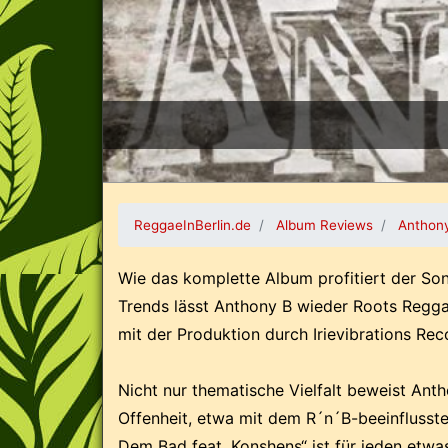
ReggaeInBerlin.de
Album Reviews
Anthony
Wie das komplette Album profitiert der Son
Trends lässt Anthony B wieder Roots Regga
mit der Produktion durch Irievibrations Re
Nicht nur thematische Vielfalt beweist Ant
Offenheit, etwa mit dem R´n´B-beeinfluss
Dem Bad feat. Konshens“ ist für jeden etwa