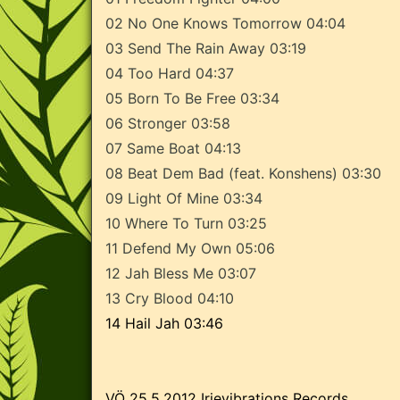
02 No One Knows Tomorrow 04:04
03 Send The Rain Away 03:19
04 Too Hard 04:37
05 Born To Be Free 03:34
06 Stronger 03:58
07 Same Boat 04:13
08 Beat Dem Bad (feat. Konshens) 03:30
09 Light Of Mine 03:34
10 Where To Turn 03:25
11 Defend My Own 05:06
12 Jah Bless Me 03:07
13 Cry Blood 04:10
14 Hail Jah 03:46
VÖ 25.5.2012 Irievibrations Records