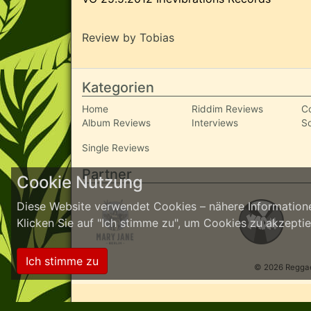
Review by Tobias
Kategorien
Home
Riddim Reviews
C
Album Reviews
Interviews
S
Single Reviews
Partner
Cookie Nutzung
Diese Website verwendet Cookies – nähere Informatione
Klicken Sie auf "Ich stimme zu", um Cookies zu akzept
Ich stimme zu
© 2026 ReggaeI