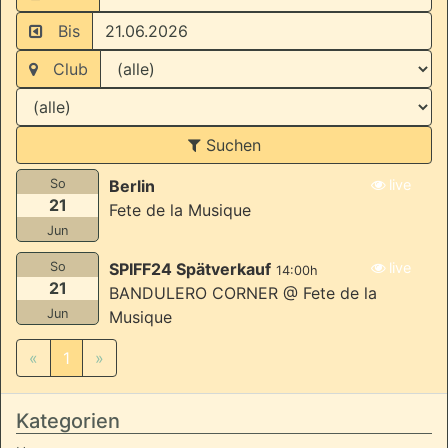
Bis
Club
Suchen
So
Berlin
live
21
Fete de la Musique
Jun
So
SPIFF24 Spätverkauf
live
14:00h
21
BANDULERO CORNER @ Fete de la
Jun
Musique
«
1
»
Kategorien