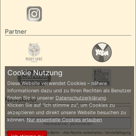
Partner
Cookie Nutzung
Diese Website verwendet Cookies – nähere
Informationen dazu und zu Ihren Rechten als Benutzer
finden Sie in unserer
Datenschutzerklärung
.
Newsletter
Klicken Sie auf "Ich stimme zu", um Cookies zu
akzeptieren und direkt unsere Website besuchen zu
können.
Nur essentielle Cookies erlauben
Newsletter abonieren
© 2026 ReggaeInBerlin.de Berlin - Alle Rechte vorbehalten. Vervielfältigung