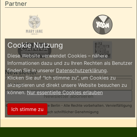
Partner
Cookie Nutzung
Diese Website verwendet Cookies – nähere
Informationen dazu und zu Ihren Rechten als Benutzer
finden Sie in unserer
Datenschutzerklärung
.
Newsletter
Klicken Sie auf "Ich stimme zu", um Cookies zu
akzeptieren und direkt unsere Website besuchen zu
können.
Nur essentielle Cookies erlauben
Newsletter abonieren
© 2026 ReggaeInBerlin.de Berlin - Alle Rechte vorbehalten. Vervielfältigung
Ich stimme zu
nur nach schriftlicher Genehmigung