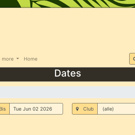
Suche
more
Home
Dates
is
Club