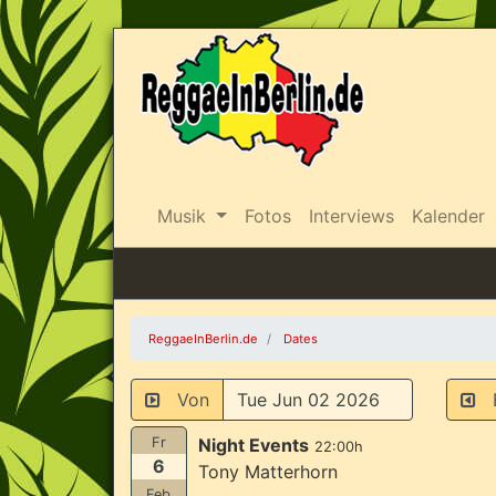
Musik
Fotos
Interviews
Kalender
ReggaeInBerlin.de
Dates
Von
B
Fr
Night Events
22:00h
6
Tony Matterhorn
Feb