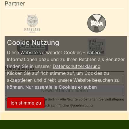
Partner
Cookie Nutzung
Diese Website verwendet Cookies – nähere
Informationen dazu und zu Ihren Rechten als Benutzer
finden Sie in unserer
Datenschutzerklärung
.
Newsletter
Klicken Sie auf "Ich stimme zu", um Cookies zu
akzeptieren und direkt unsere Website besuchen zu
können.
Nur essentielle Cookies erlauben
Newsletter abonieren
© 2026 ReggaeInBerlin.de Berlin - Alle Rechte vorbehalten. Vervielfältigung
Ich stimme zu
nur nach schriftlicher Genehmigung