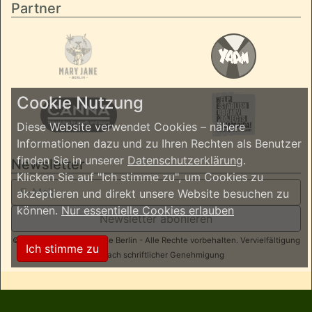
Partner
Cookie Nutzung
Diese Website verwendet Cookies – nähere
Informationen dazu und zu Ihren Rechten als Benutzer
finden Sie in unserer
Datenschutzerklärung
.
Newsletter
Klicken Sie auf "Ich stimme zu", um Cookies zu
akzeptieren und direkt unsere Website besuchen zu
können.
Nur essentielle Cookies erlauben
Newsletter abonieren
© 2026 ReggaeInBerlin.de Berlin - Alle Rechte vorbehalten. Vervielfältigung
Ich stimme zu
nur nach schriftlicher Genehmigung