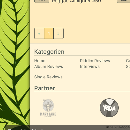
Reggae Allnighter #50
«
1
»
Kategorien
Home
Riddim Reviews
C
Album Reviews
Interviews
S
Single Reviews
Partner
© 2026 ReggaeI