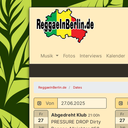
Musik
Fotos
Interviews
Kalender
ReggaeInBerlin.de
Dates
Von
B
Fr
Abgedreht Klub
Fr
21:00h
27
27
PRESSURE DROP Dirty
Jun
Jun