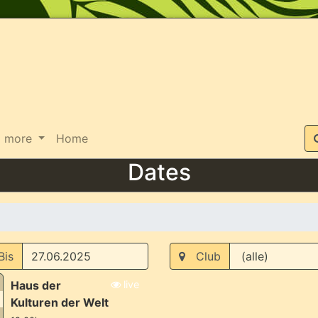
Suche
more
Home
Dates
is
Club
Haus der
live
Kulturen der Welt