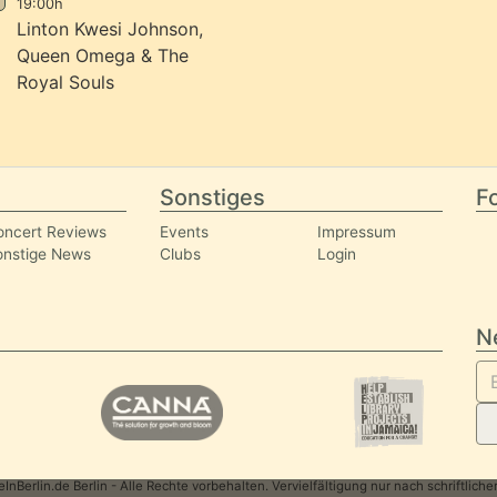
19:00h
Linton Kwesi Johnson,
Queen Omega & The
Royal Souls
Sonstiges
Fo
oncert Reviews
Events
Impressum
onstige News
Clubs
Login
N
nBerlin.de Berlin - Alle Rechte vorbehalten. Vervielfältigung nur nach schriftlic