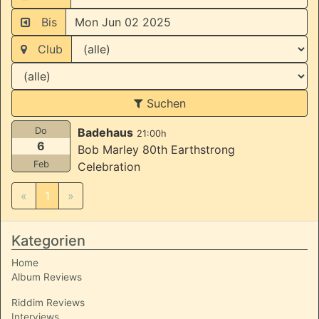
Bis
Club
Suchen
Do
Badehaus
21:00h
6
Bob Marley 80th Earthstrong
Feb
Celebration
«
1
»
Kategorien
Home
Album Reviews
Riddim Reviews
Interviews