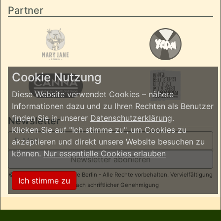
Partner
Cookie Nutzung
Diese Website verwendet Cookies – nähere
Informationen dazu und zu Ihren Rechten als Benutzer
finden Sie in unserer
Datenschutzerklärung
.
Newsletter
Klicken Sie auf "Ich stimme zu", um Cookies zu
akzeptieren und direkt unsere Website besuchen zu
können.
Nur essentielle Cookies erlauben
Newsletter abonieren
© 2026 ReggaeInBerlin.de Berlin - Alle Rechte vorbehalten. Vervielfältigung
Ich stimme zu
nur nach schriftlicher Genehmigung