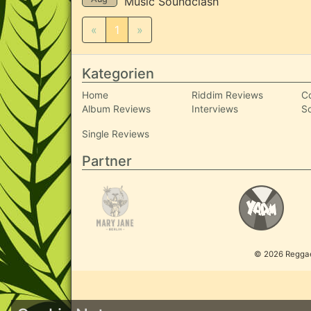
Music Soundclash
«
1
»
Kategorien
Home
Riddim Reviews
C
Album Reviews
Interviews
S
Single Reviews
Partner
© 2026 ReggaeI