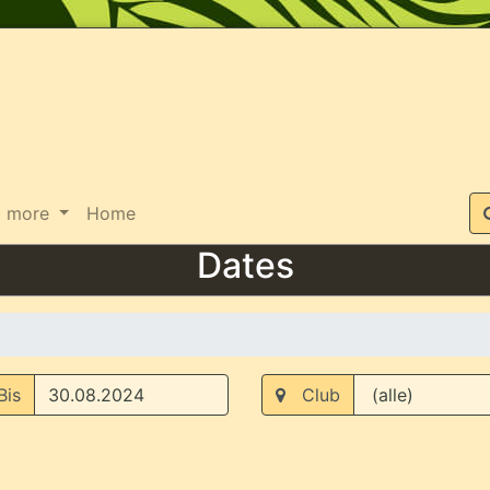
Suche
more
Home
Dates
is
Club