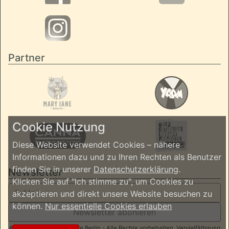
Partner
Cookie Nutzung
Diese Website verwendet Cookies – nähere
Informationen dazu und zu Ihren Rechten als Benutzer
finden Sie in unserer
Datenschutzerklärung
.
Newsletter
Klicken Sie auf "Ich stimme zu", um Cookies zu
akzeptieren und direkt unsere Website besuchen zu
können.
Nur essentielle Cookies erlauben
Newsletter abonieren
© 2026 ReggaeInBerlin.de Berlin - Alle Rechte vorbehalten. Vervielfältigung