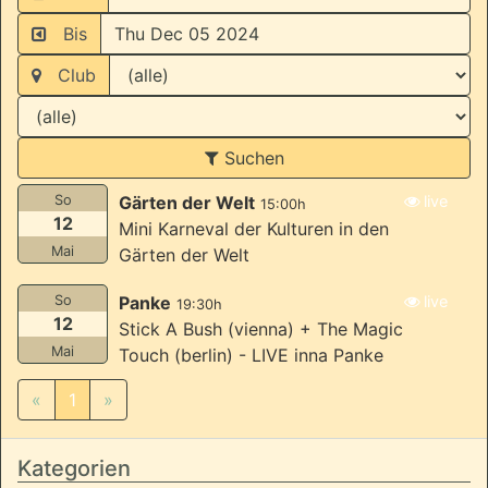
Bis
Club
Suchen
So
Gärten der Welt
live
15:00h
12
Mini Karneval der Kulturen in den
Mai
Gärten der Welt
So
Panke
live
19:30h
12
Stick A Bush (vienna) + The Magic
Mai
Touch (berlin) - LIVE inna Panke
«
1
»
Kategorien