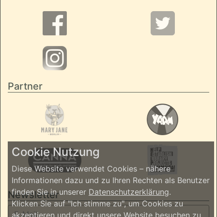
Partner
Cookie Nutzung
Diese Website verwendet Cookies – nähere
Informationen dazu und zu Ihren Rechten als Benutzer
finden Sie in unserer
Datenschutzerklärung
.
Newsletter
Klicken Sie auf "Ich stimme zu", um Cookies zu
akzeptieren und direkt unsere Website besuchen zu