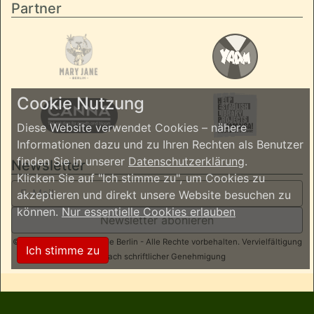
Partner
Cookie Nutzung
Diese Website verwendet Cookies – nähere
Informationen dazu und zu Ihren Rechten als Benutzer
finden Sie in unserer
Datenschutzerklärung
.
Newsletter
Klicken Sie auf "Ich stimme zu", um Cookies zu
akzeptieren und direkt unsere Website besuchen zu
können.
Nur essentielle Cookies erlauben
Newsletter abonieren
© 2026 ReggaeInBerlin.de Berlin - Alle Rechte vorbehalten. Vervielfältigung
Ich stimme zu
nur nach schriftlicher Genehmigung