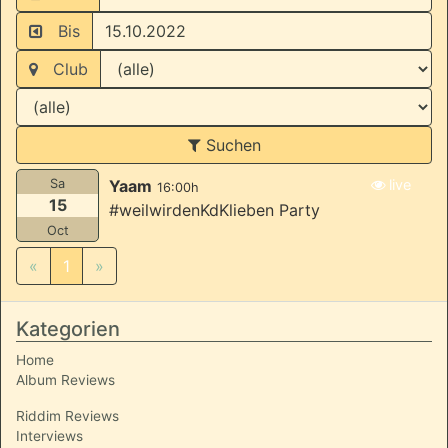
Bis
Club
Suchen
Sa
Yaam
live
16:00h
15
#weilwirdenKdKlieben Party
Oct
«
1
»
Kategorien
Home
Album Reviews
Riddim Reviews
Interviews