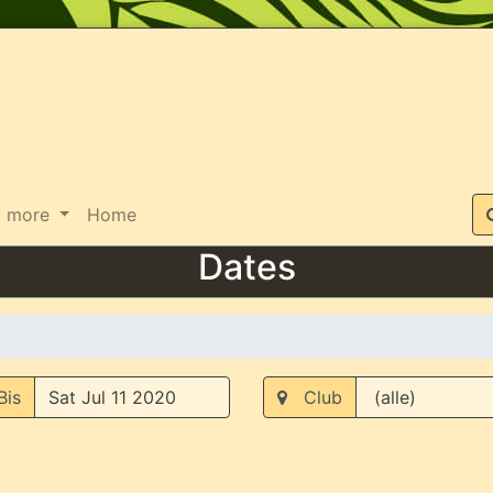
Suche
more
Home
Dates
is
Club