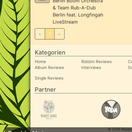
Berlin Boom Orchestra
& Team Rub-A-Dub
Berlin feat. Longfingah
LiveStream
«
1
»
Kategorien
Home
Riddim Reviews
C
Album Reviews
Interviews
S
Single Reviews
Partner
© 2026 ReggaeI