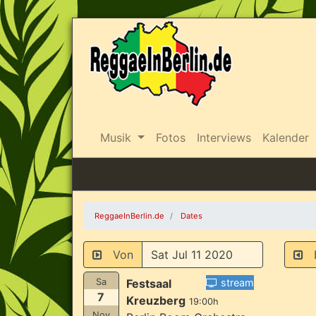
Musik
Fotos
Interviews
Kalender
ReggaeInBerlin.de
Dates
Von
B
Sa
Festsaal
stream
7
Kreuzberg
19:00h
Nov