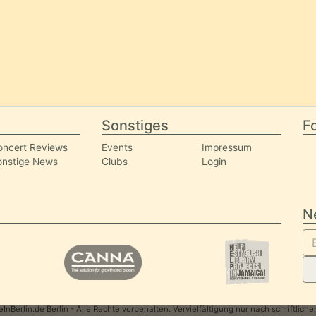
Sonstiges
Fo
oncert Reviews
Events
Impressum
onstige News
Clubs
Login
N
nBerlin.de Berlin - Alle Rechte vorbehalten. Vervielfältigung nur nach schriftlic