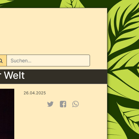
n
r Welt
26.04.2025