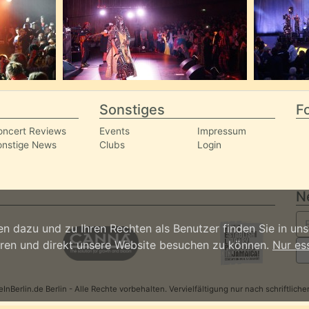
Sonstiges
Fo
oncert Reviews
Events
Impressum
onstige News
Clubs
Login
N
n dazu und zu Ihren Rechten als Benutzer finden Sie in un
ieren und direkt unsere Website besuchen zu können.
Nur es
nBerlin.de Berlin - Alle Rechte vorbehalten. Vervielfältigung nur nach schriftlic