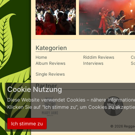
Kategorien
Home
Riddim Reviews
C
Album Reviews
Interviews
S
Single Reviews
Partner
Cookie Nutzung
Diese Website verwendet Cookies – nähere Informatione
Klicken Sie auf "Ich stimme zu", um Cookies zu akzept
Ich stimme zu
© 2026 ReggaeI