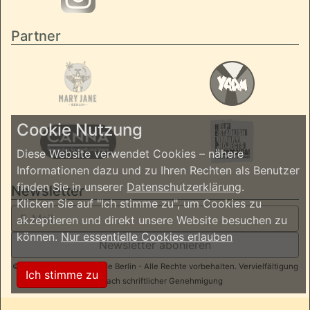
Partner
Cookie Nutzung
Diese Website verwendet Cookies – nähere
Informationen dazu und zu Ihren Rechten als Benutzer
finden Sie in unserer
Datenschutzerklärung
.
Newsletter
Klicken Sie auf "Ich stimme zu", um Cookies zu
akzeptieren und direkt unsere Website besuchen zu
können.
Nur essentielle Cookies erlauben
Newsletter abonieren
© 2026 ReggaeInBerlin.de Berlin - Alle Rechte vorbehalten. Vervielfältigung
Ich stimme zu
nur nach schriftlicher Genehmigung