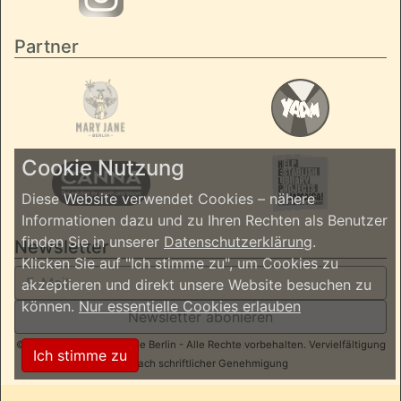
Partner
Cookie Nutzung
Diese Website verwendet Cookies – nähere
Informationen dazu und zu Ihren Rechten als Benutzer
finden Sie in unserer
Datenschutzerklärung
.
Newsletter
Klicken Sie auf "Ich stimme zu", um Cookies zu
akzeptieren und direkt unsere Website besuchen zu
können.
Nur essentielle Cookies erlauben
Newsletter abonieren
© 2026 ReggaeInBerlin.de Berlin - Alle Rechte vorbehalten. Vervielfältigung
Ich stimme zu
nur nach schriftlicher Genehmigung