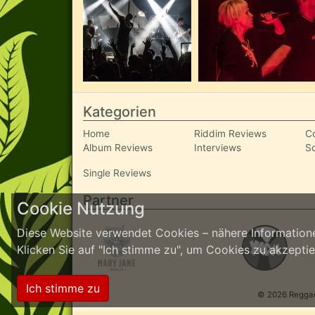
Kategorien
Home
Riddim Reviews
C
Album Reviews
Interviews
S
Single Reviews
Partner
Cookie Nutzung
Diese Website verwendet Cookies – nähere Informatione
Klicken Sie auf "Ich stimme zu", um Cookies zu akzept
Ich stimme zu
© 2026 ReggaeI