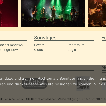
Sonstiges
Fo
oncert Reviews
Events
Impressum
onstige News
Clubs
Login
N
n dazu und zu Ihren Rechten als Benutzer finden Sie in un
ieren und direkt unsere Website besuchen zu können.
Nur es
nBerlin.de Berlin - Alle Rechte vorbehalten. Vervielfältigung nur nach schriftlic