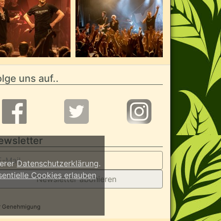
lge uns auf..
ewsletter
serer
Datenschutzerklärung
.
sentielle Cookies erlauben
Newsletter abonieren
her Genehmigung