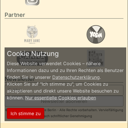
Partner
Cookie Nutzung
Diese Website verwendet Cookies – nähere
Informationen dazu und zu Ihren Rechten als Benutzer
finden Sie in unserer
Datenschutzerklärung
.
Newsletter
Klicken Sie auf "Ich stimme zu", um Cookies zu
akzeptieren und direkt unsere Website besuchen zu
können.
Nur essentielle Cookies erlauben
Newsletter abonieren
© 2026 ReggaeInBerlin.de Berlin - Alle Rechte vorbehalten. Vervielfältigung
Ich stimme zu
nur nach schriftlicher Genehmigung