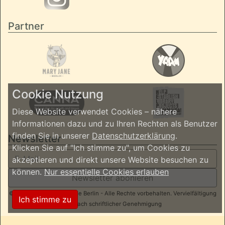
Partner
Cookie Nutzung
Diese Website verwendet Cookies – nähere
Informationen dazu und zu Ihren Rechten als Benutzer
finden Sie in unserer
Datenschutzerklärung
.
Newsletter
Klicken Sie auf "Ich stimme zu", um Cookies zu
akzeptieren und direkt unsere Website besuchen zu
können.
Nur essentielle Cookies erlauben
Newsletter abonieren
© 2026 ReggaeInBerlin.de Berlin - Alle Rechte vorbehalten. Vervielfältigung
Ich stimme zu
nur nach schriftlicher Genehmigung