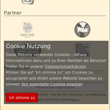
Partner
Cookie Nutzung
Diese Website verwendet Cookies – nähere
Informationen dazu und zu Ihren Rechten als Benutzer
finden Sie in unserer
Datenschutzerklärung
.
Newsletter
Klicken Sie auf "Ich stimme zu", um Cookies zu
akzeptieren und direkt unsere Website besuchen zu
können.
Nur essentielle Cookies erlauben
Newsletter abonieren
© 2026 ReggaeInBerlin.de Berlin - Alle Rechte vorbehalten. Vervielfältigung
Ich stimme zu
nur nach schriftlicher Genehmigung