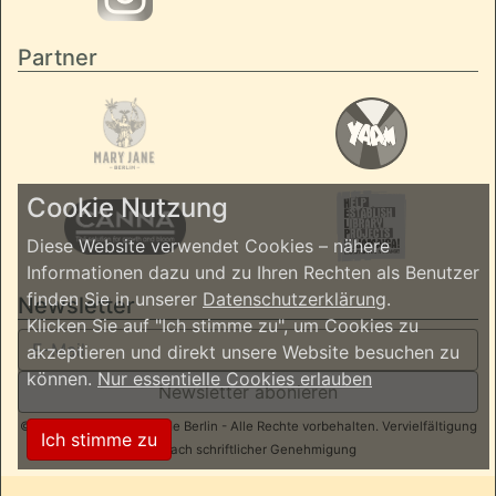
Partner
Cookie Nutzung
Diese Website verwendet Cookies – nähere
Informationen dazu und zu Ihren Rechten als Benutzer
finden Sie in unserer
Datenschutzerklärung
.
Newsletter
Klicken Sie auf "Ich stimme zu", um Cookies zu
akzeptieren und direkt unsere Website besuchen zu
können.
Nur essentielle Cookies erlauben
Newsletter abonieren
© 2026 ReggaeInBerlin.de Berlin - Alle Rechte vorbehalten. Vervielfältigung
Ich stimme zu
nur nach schriftlicher Genehmigung