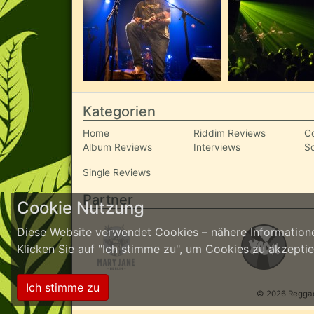
Kategorien
Home
Riddim Reviews
C
Album Reviews
Interviews
S
Single Reviews
Partner
Cookie Nutzung
Diese Website verwendet Cookies – nähere Informatione
Klicken Sie auf "Ich stimme zu", um Cookies zu akzept
Ich stimme zu
© 2026 ReggaeI