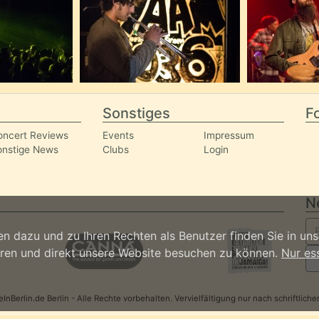
Sonstiges
Fo
oncert Reviews
Events
Impressum
onstige News
Clubs
Login
N
n dazu und zu Ihren Rechten als Benutzer finden Sie in un
ieren und direkt unsere Website besuchen zu können.
Nur es
nBerlin.de Berlin - Alle Rechte vorbehalten. Vervielfältigung nur nach schriftlic