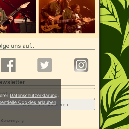
lge uns auf..
ewsletter
serer
Datenschutzerklärung
.
sentielle Cookies erlauben
Newsletter abonieren
her Genehmigung