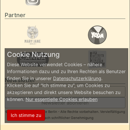
Partner
Cookie Nutzung
Diese Website verwendet Cookies – nähere
Informationen dazu und zu Ihren Rechten als Benutzer
finden Sie in unserer
Datenschutzerklärung
.
Newsletter
Klicken Sie auf "Ich stimme zu", um Cookies zu
akzeptieren und direkt unsere Website besuchen zu
können.
Nur essentielle Cookies erlauben
Newsletter abonieren
© 2026 ReggaeInBerlin.de Berlin - Alle Rechte vorbehalten. Vervielfältigung
Ich stimme zu
nur nach schriftlicher Genehmigung