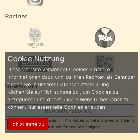
Partner
Cookie Nutzung
Diese Website verwendet Cookies – nähere
Informationen dazu und zu Ihren Rechten als Benutzer
finden Sie in unserer
Datenschutzerklärung
.
Newsletter
Klicken Sie auf "Ich stimme zu", um Cookies zu
akzeptieren und direkt unsere Website besuchen zu
können.
Nur essentielle Cookies erlauben
Newsletter abonieren
© 2026 ReggaeInBerlin.de Berlin - Alle Rechte vorbehalten. Vervielfältigung
Ich stimme zu
nur nach schriftlicher Genehmigung