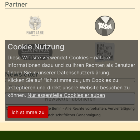
Partner
Cookie Nutzung
Diese Website verwendet Cookies – nähere
Informationen dazu und zu Ihren Rechten als Benutzer
finden Sie in unserer
Datenschutzerklärung
.
Newsletter
Klicken Sie auf "Ich stimme zu", um Cookies zu
akzeptieren und direkt unsere Website besuchen zu
können.
Nur essentielle Cookies erlauben
Newsletter abonieren
© 2026 ReggaeInBerlin.de Berlin - Alle Rechte vorbehalten. Vervielfältigung
Ich stimme zu
nur nach schriftlicher Genehmigung