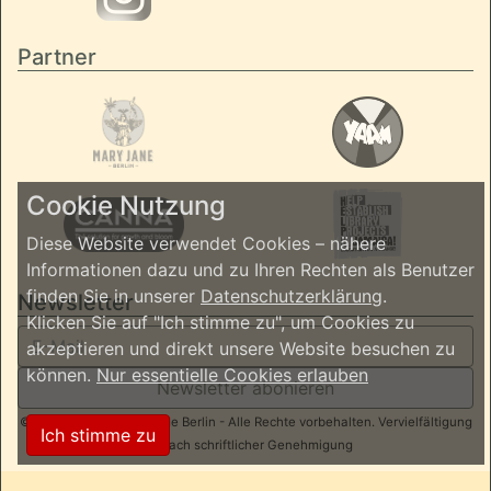
Partner
Cookie Nutzung
Diese Website verwendet Cookies – nähere
Informationen dazu und zu Ihren Rechten als Benutzer
finden Sie in unserer
Datenschutzerklärung
.
Newsletter
Klicken Sie auf "Ich stimme zu", um Cookies zu
akzeptieren und direkt unsere Website besuchen zu
können.
Nur essentielle Cookies erlauben
Newsletter abonieren
© 2026 ReggaeInBerlin.de Berlin - Alle Rechte vorbehalten. Vervielfältigung
Ich stimme zu
nur nach schriftlicher Genehmigung