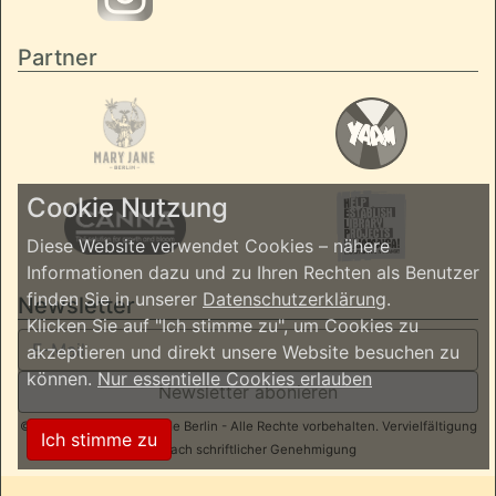
Partner
Cookie Nutzung
Diese Website verwendet Cookies – nähere
Informationen dazu und zu Ihren Rechten als Benutzer
finden Sie in unserer
Datenschutzerklärung
.
Newsletter
Klicken Sie auf "Ich stimme zu", um Cookies zu
akzeptieren und direkt unsere Website besuchen zu
können.
Nur essentielle Cookies erlauben
Newsletter abonieren
© 2026 ReggaeInBerlin.de Berlin - Alle Rechte vorbehalten. Vervielfältigung
Ich stimme zu
nur nach schriftlicher Genehmigung