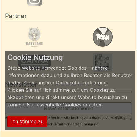
Partner
Cookie Nutzung
Diese Website verwendet Cookies – nähere
Informationen dazu und zu Ihren Rechten als Benutzer
finden Sie in unserer
Datenschutzerklärung
.
Newsletter
Klicken Sie auf "Ich stimme zu", um Cookies zu
akzeptieren und direkt unsere Website besuchen zu
können.
Nur essentielle Cookies erlauben
Newsletter abonieren
© 2026 ReggaeInBerlin.de Berlin - Alle Rechte vorbehalten. Vervielfältigung
Ich stimme zu
nur nach schriftlicher Genehmigung