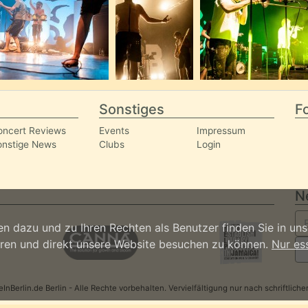
Sonstiges
Fo
oncert Reviews
Events
Impressum
onstige News
Clubs
Login
N
n dazu und zu Ihren Rechten als Benutzer finden Sie in un
ieren und direkt unsere Website besuchen zu können.
Nur es
nBerlin.de Berlin - Alle Rechte vorbehalten. Vervielfältigung nur nach schriftlic