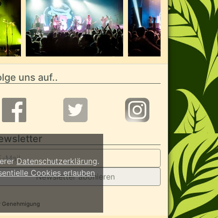
lge uns auf..
ewsletter
serer
Datenschutzerklärung
.
sentielle Cookies erlauben
Newsletter abonieren
her Genehmigung