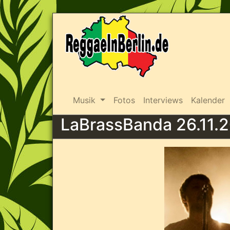
Musik
Fotos
Interviews
Kalender
LaBrassBanda 26.11.2