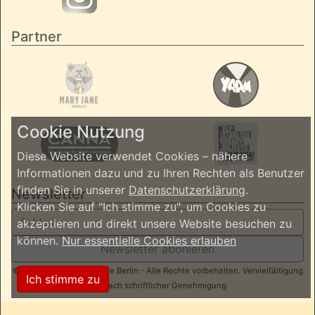
Partner
Cookie Nutzung
Diese Website verwendet Cookies – nähere
Informationen dazu und zu Ihren Rechten als Benutzer
finden Sie in unserer
Datenschutzerklärung
.
Newsletter
Klicken Sie auf "Ich stimme zu", um Cookies zu
akzeptieren und direkt unsere Website besuchen zu
können.
Nur essentielle Cookies erlauben
Newsletter abonieren
© 2026 ReggaeInBerlin.de Berlin - Alle Rechte vorbehalten. Vervielfältigung
Ich stimme zu
nur nach schriftlicher Genehmigung